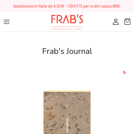
Skip
Spedizione in Italia da 4,50€ - GRATIS per ordini sopra 89€.
to
content
Magazines
Buono regalo
Frab's Journal
I miei preferiti su Frab's