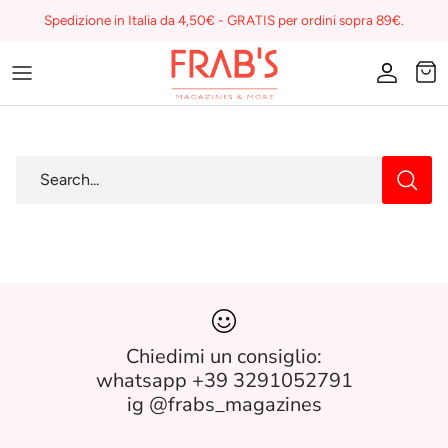
Skip
Spedizione in Italia da 4,50€ - GRATIS per ordini sopra 89€.
to
content
Magazines
Buono regalo
Search
I miei preferiti su Frab's
Chiedimi un consiglio:
whatsapp +39 3291052791
ig @frabs_magazines