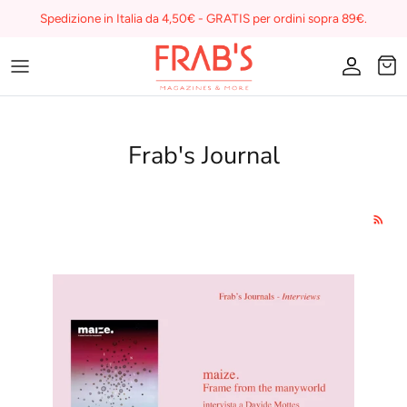
Skip
Spedizione in Italia da 4,50€ - GRATIS per ordini sopra 89€.
to
content
Magazines
Buono regalo
Frab's Journal
I miei preferiti su Frab's