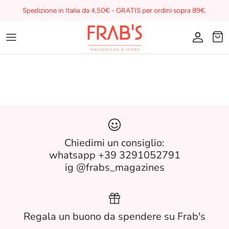
Skip
Spedizione in Italia da 4,50€ - GRATIS per ordini sopra 89€.
to
content
Magazines
Buono regalo
I miei preferiti su Frab's
Chiedimi un consiglio:
whatsapp +39 3291052791
ig @frabs_magazines
Regala un buono da spendere su Frab's