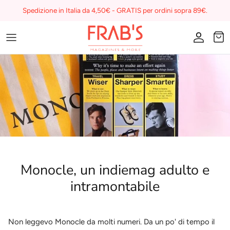
Skip
Spedizione in Italia da 4,50€ - GRATIS per ordini sopra 89€.
to
content
Magazines
Buono regalo
I miei preferiti su Frab's
Monocle, un indiemag adulto e
intramontabile
Non leggevo Monocle da molti numeri. Da un po' di tempo il