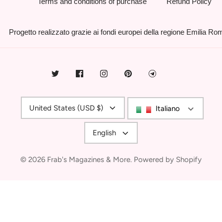
Terms and conditions of purchase
Refund Policy
Progetto realizzato grazie ai fondi europei della regione Emilia R
Currency
United States (USD $)
Italiano
Language
English
© 2026
Frab's Magazines & More
.
Powered by Shopify