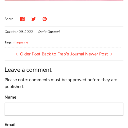
Share
Share
Pin
Share
on
on
it
Facebook
Twitter
October 09, 2022 —
Dario Gaspari
Tags:
magazine
Older Post
Back to Frab's Journal
Newer Post
Leave a comment
Please note: comments must be approved before they are
published.
Name
Email