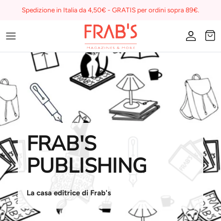
Skip
Spedizione in Italia da 4,50€ - GRATIS per ordini sopra 89€.
to
content
Magazines
Buono regalo
I miei preferiti su Frab's
FRAB'S
PUBLISHING
La casa editrice di Frab's