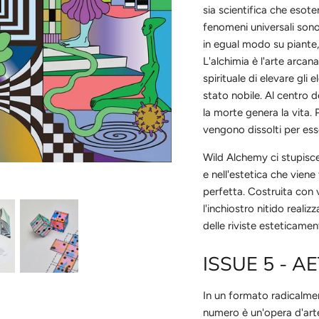
sia scientifica che esote
fenomeni universali sono i
in egual modo su piante,
L'alchimia è l'arte arcan
spirituale di elevare gli
stato nobile. Al centro d
la morte genera la vita. P
vengono dissolti per ess
Wild Alchemy ci stupisc
e nell'estetica che vien
perfetta. Costruita con 
l'inchiostro nitido reali
delle riviste esteticamen
ISSUE 5 - A
In un formato radicalme
numero è un'opera d'arte