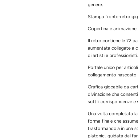
genere.
Stampa fronte-retro gi
Copertina e animazione 
Il retro contiene le 72 p
aumentata collegate a co
di artisti e professionisti
Portale unico per articoli
collegamento nascosto a
Grafica giocabile da car
divinazione che consentir
sottili corrispondenze e
Una volta completata la 
forma finale che assumer
trasformandola in una scu
platonici, guidata dal f