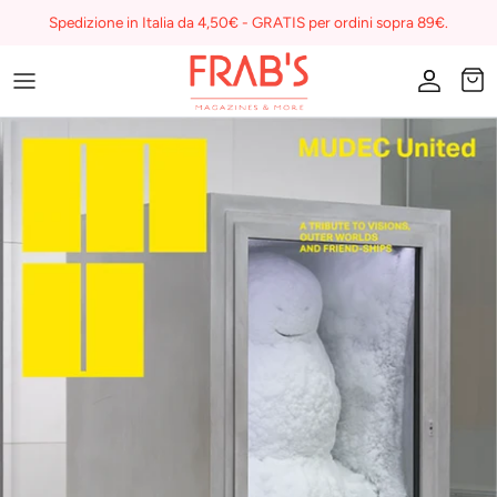
Skip
Spedizione in Italia da 4,50€ - GRATIS per ordini sopra 89€.
to
content
Magazines
Buono regalo
I miei preferiti su Frab's