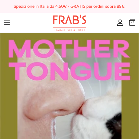
Skip
Spedizione in Italia da 4,50€ - GRATIS per ordini sopra 89€.
to
content
Magazines
Buono regalo
I miei preferiti su Frab's