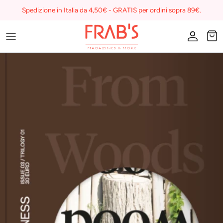
Skip
Spedizione in Italia da 4,50€ - GRATIS per ordini sopra 89€.
to
content
Magazines
Buono regalo
I miei preferiti su Frab's