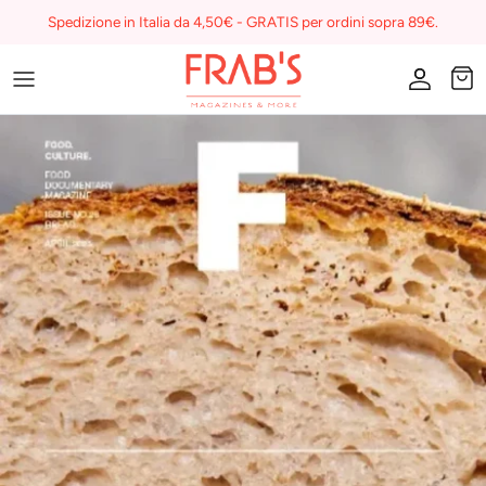
Skip
Spedizione in Italia da 4,50€ - GRATIS per ordini sopra 89€.
to
content
Magazines
Buono regalo
I miei preferiti su Frab's