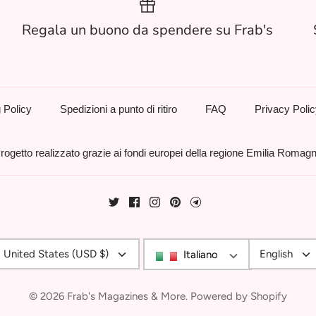
Regala un buono da spendere su Frab's
 Policy
Spedizioni a punto di ritiro
FAQ
Privacy Poli
rogetto realizzato grazie ai fondi europei della regione Emilia Romag
Currency
Langu
United States (USD $)
English
Italiano
© 2026
Frab's Magazines & More
.
Powered by Shopify