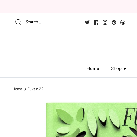
Skip
to
content
Search...
Home
Shop
Home
Fukt n.22