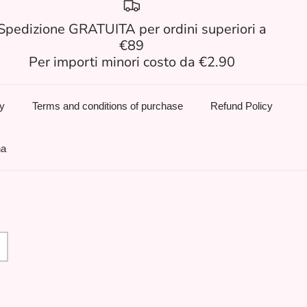
Spedizione GRATUITA per ordini superiori a
€89
Per importi minori costo da €2.90
cy
Terms and conditions of purchase
Refund Policy
na
age