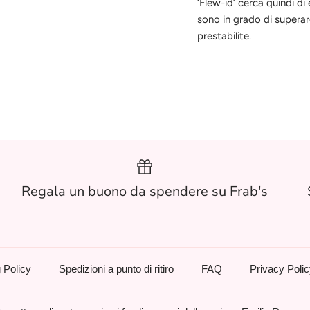
‘Flew-id’ cerca quindi di 
sono in grado di superar
prestabilite.
Regala un buono da spendere su Frab's
 Policy
Spedizioni a punto di ritiro
FAQ
Privacy Poli