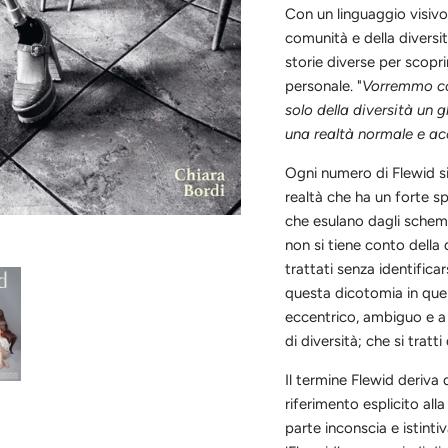
Con un linguaggio visivo
comunità e della diversità
storie diverse per scopr
personale. "
Vorremmo con
solo della diversità un 
una realtà normale e ac
Ogni numero di Flewid si
realtà che ha un forte s
che esulano dagli schemi
non si tiene conto della 
trattati senza identifica
questa dicotomia in que
eccentrico, ambiguo e a v
di diversità; che si tratti
Il termine Flewid deriva d
riferimento esplicito alla
parte inconscia e istinti