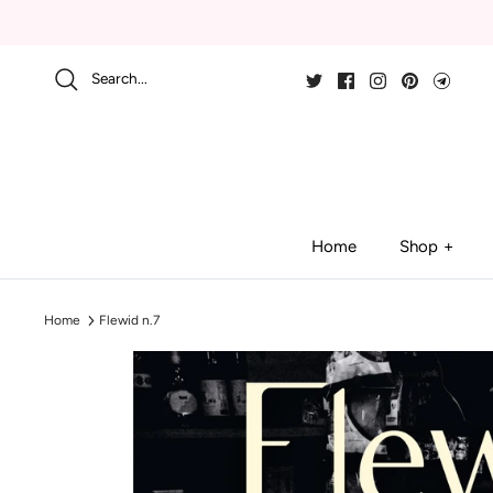
Skip
to
content
Search...
Home
Shop
Home
Flewid n.7