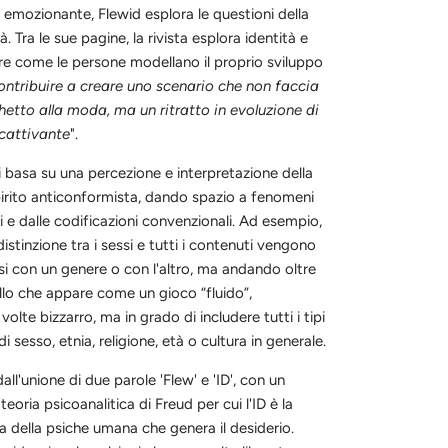
 emozionante, Flewid esplora le questioni della
. Tra le sue pagine, la rivista esplora identità e
ire come le persone modellano il proprio sviluppo
tribuire a creare uno scenario che non faccia
ghetto alla moda, ma un ritratto in evoluzione di
cattivante
".
 basa su una percezione e interpretazione della
pirito anticonformista, dando spazio a fenomeni
 e dalle codificazioni convenzionali. Ad esempio,
distinzione tra i sessi e tutti i contenuti vengono
rsi con un genere o con l'altro, ma andando oltre
llo che appare come un gioco “fluido”,
olte bizzarro, ma in grado di includere tutti i tipi
 di sesso, etnia, religione, età o cultura in generale.
all'unione di due parole 'Flew' e 'ID', con un
 teoria psicoanalitica di Freud per cui l'ID è la
va della psiche umana che genera il desiderio.