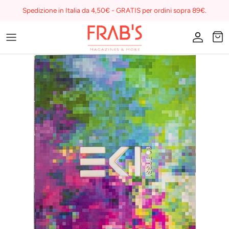
Skip
Spedizione in Italia da 4,50€ - GRATIS per ordini sopra 89€.
to
content
Magazines
Buono regalo
I miei preferiti su Frab's