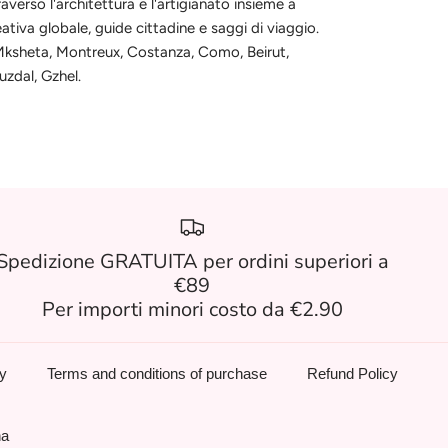
raverso l'architettura e l'artigianato insieme a
reativa globale, guide cittadine e saggi di viaggio.
, Mksheta, Montreux, Costanza, Como, Beirut,
uzdal, Gzhel.
Spedizione GRATUITA per ordini superiori a
€89
Per importi minori costo da €2.90
cy
Terms and conditions of purchase
Refund Policy
na