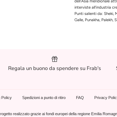
dell'Asia meridionale att
interviste all'industria c
Punti salienti da: Sheki
Galle, Punakha, Palekh, S
Regala un buono da spendere su Frab's
 Policy
Spedizioni a punto di ritiro
FAQ
Privacy Poli
rogetto realizzato grazie ai fondi europei della regione Emilia Romag