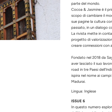
parte del mondo.
Cocoa & Jasmine è il pr
scopo di cambiare il mod
sue pagine la cultura co
passato, in un dialogo c
La rivista mette in contat
progetto di valorizzazion
creare connessioni con a
Fondato nel 2018 da Say
aver lasciato il suo lav
road in tre Paesi dell'Ind
ispira nel nome ai campi
Madurai.
Lingua: Inglese
ISSUE 6
In questo numero esplor