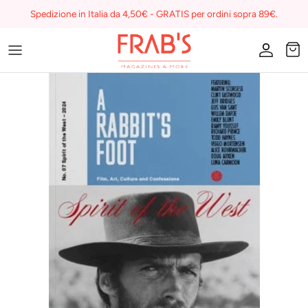
Skip
Spedizione in Italia da 4,50€ - GRATIS per ordini sopra 89€.
to
content
Magazines
Buono regalo
I miei preferiti su Frab's