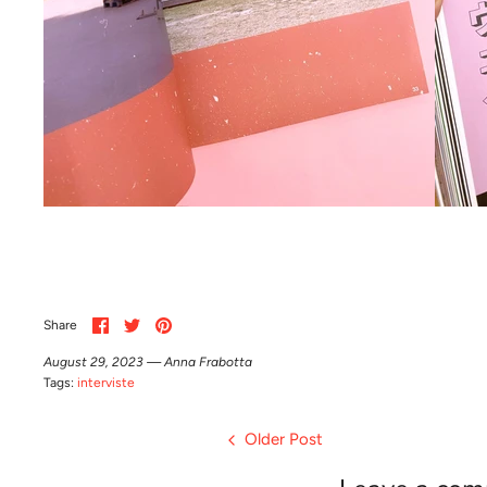
Share
Share
Pin
Share
on
on
it
Facebook
Twitter
August 29, 2023 —
Anna Frabotta
Tags:
interviste
Older Post