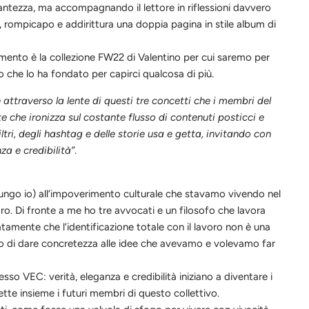
santezza, ma accompagnando il lettore in riflessioni davvero
i, rompicapo e addirittura una doppia pagina in stile album di
erimento è la collezione FW22 di Valentino per cui saremo per
o che lo ha fondato per capirci qualcosa di più.
 attraverso la lente di questi tre concetti che i membri del
che ironizza sul costante flusso di contenuti posticci e
ri, degli hashtag e delle storie usa e getta, invitando con
za e credibilità”
.
giungo io) all’impoverimento culturale che stavamo vivendo nel
ro. Di fronte a me ho tre avvocati e un filosofo che lavora
tamente che l’identificazione totale con il lavoro non è una
ito di dare concretezza alle idee che avevamo e volevamo far
stesso
VEC
: verità, eleganz
a
e credibilità iniziano a diventare i
tte insieme i futuri membri di questo collettivo.