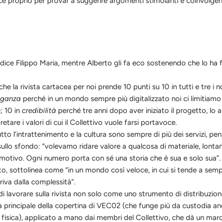
ce proprio per provar a suggerire argomenti stimolanti e coinvolgen
dice Filippo Maria, mentre Alberto gli fa eco sostenendo che lo ha f
 la rivista cartacea per noi prende 10 punti su 10 in tutti e tre i no
eganza
perch
é
in un mondo sempre più digitalizzato noi ci limitiamo
; 10 in
credibilità
perch
é
tre anni dopo aver iniziato il progetto, l
tare i valori di cui il
C
ollettivo vuole farsi portavoce.
tto l’intrattenimento e la cultura sono sempre di più dei servizi, 
a sullo sfondo: “volevamo ridare valore a qualcosa di materiale, lont
emotivo. Ogni numero porta con s
é
una storia che è sua e solo sua”.
o, sottolinea come “in un mondo così veloce, in cui si tende a semplif
eriva dalla complessità”.
lavorare sulla rivista non solo come uno strumento di distribuzione 
a principale della copertina di VEC02 (che funge più da custodia an
isica), applicato a mano dai membri del Collettivo, che dà un marchi