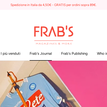
Spedizione in Italia da 4,50€ - GRATIS per ordini sopra 89€.
I più venduti
Frab's Journal
Frab's Publishing
Who is