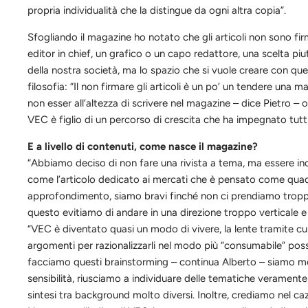
propria individualità che la distingue da ogni altra copia”.
Sfogliando il magazine ho notato che gli articoli non sono fi
editor in chief, un grafico o un capo redattore, una scelta p
della nostra società, ma lo spazio che si vuole creare con que
filosofia: “Il non firmare gli articoli è un po’ un tendere una 
non esser all’altezza di scrivere nel magazi
n
e – dice Pietro – 
VEC
è figlio di un percorso di crescita che ha impegnato tutt
E a livell
o
di contenuti, come nasce il magazine?
“Abbiamo deciso di non fare una rivista a tema, ma essere inc
come l’articolo dedicato ai mercati che è pensato come quadr
approfondimento, siamo bravi finch
é
non ci prendiamo troppo
questo evitiamo di andare in una direzione troppo verticale 
“
VEC
è diventato quasi un modo di vivere, la lente tramite c
argomenti per razionalizzarli nel modo più “consumabil
e
” poss
facciamo questi brainstorming – continua Alberto – siamo mol
sensibilità, riusciamo a individuare delle tematiche veramente 
sintesi tra background molto diversi. Inoltre, crediamo nel caz