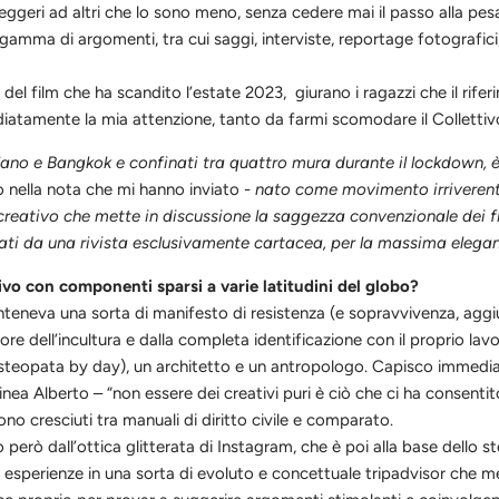
eggeri ad altri che lo sono meno, senza cedere mai il passo alla pe
a gamma di argomenti, tra cui saggi, interviste, reportage fotografic
 del film che ha scandito l’estate 2023,
giurano i ragazzi
che il rif
diatamente la mia attenzione, tanto da farmi scomodare il
C
olle
t
tiv
Milano e Bangkok e confinati tra quattro mura durante il lockdown, è
o nella nota che mi hanno inviato -
nato come movimento irriverente 
reativo che mette in discussione la saggezza convenzionale dei filt
lati da una rivista esclusivamente cartacea, per la massima elegan
vo con componenti sparsi a varie latitudini del globo?
conteneva una sorta di manifesto di resistenza (e sopravvivenza, ag
 dell’incultura e dalla completa identificazione con il proprio lavo
 (osteopata by day), un architetto e un antropologo. Capisco immedia
nea Alberto – “non essere dei creativi puri è ciò che ci ha consent
ono cresciuti tra manuali di diritto civile e comparato.
no però dall’ottica glitterata di Instagram, che è poi alla base dello 
esperienze in una sorta di evoluto e concettuale tripadvisor che me