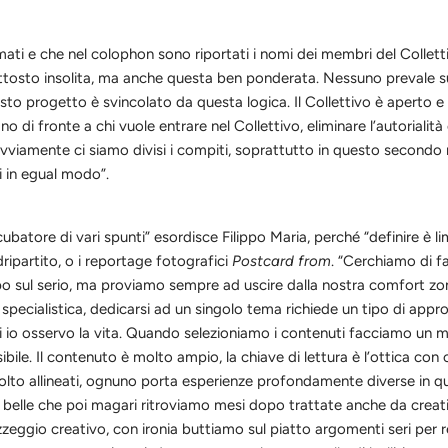
rmati e che nel colophon sono riportati i nomi dei membri del
C
ollet
iuttosto insolita, ma anche questa ben ponderata. Nessuno prevale s
sto progetto è svincolato da questa logica. Il Collettivo è aperto e
mano di fronte a chi vuole entrare nel Collettivo, eliminare l’autorial
ovviamente ci siamo divisi i compiti, soprattutto in questo secondo nu
i in egual modo”.
ubatore di vari spunti” esordi
s
ce Filippo Maria, perch
é
“definire è li
ipartito, o i reportage fotografici
Postcard from
. “Cerchiamo di f
 sul serio, ma proviamo sempre ad uscire dalla nostra comfort zone
e specialistica, dedicarsi ad un singolo tema richiede un tipo di a
ui io osservo la vita. Quando selezioniamo i contenuti facciamo un 
ibile. Il contenuto è molto ampio, la chiave di lettura è l’ottica con 
to allineati, ognuno porta esperienze profondamente diverse in ques
belle che poi magari ritroviamo mesi dopo trattate anche da creativi 
zeggio creativo, con ironia buttiamo sul piatto argomenti seri per rend