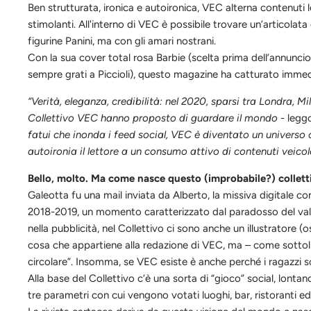
Ben strutturata, ironica e autoironica,
VEC
alterna contenuti l
stimolanti. All'interno di VEC è possibile trovare un’articolat
figurine Panini, ma con gli amari nostrani.
Con la sua cover total rosa Barbie (scelta prima dell’annuncio
sempre grati a Piccioli), questo magazine ha catturato imme
“Verità, eleganza, credibilità: nel 2020, sparsi tra Londra, 
Collettivo VEC hanno proposto di guardare il mondo
- legg
fatui che inonda i feed social, VEC è diventato un universo c
autoironia il lettore a un consumo attivo di contenuti veico
Bello, molto. Ma come nasce questo (improbabile?) colletti
Galeotta fu una mail inviata da Alberto, la missiva digitale 
2018-2019, un momento caratterizzato dal paradosso del valore
nella pubblicità, nel Collettivo ci sono anche un illustratore
cosa che appartiene alla redazione di
VEC
, ma – come sottoli
circolare”. Insomma, se
VEC
esiste è anche perch
é
i ragazzi s
Alla base del
C
ollettivo c’è una sorta di “gioco” social, lonta
tre parametri con cui vengono votati luoghi, bar,
ristoranti
ed 