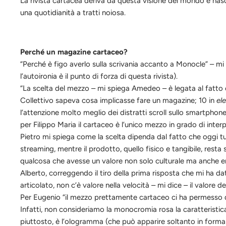
La rivista cartacea deriva da questa visione del mondo e nas
una quotidian
ità a tratti noiosa.
Perch
é
un magazine cartaceo?
“Perch
é
è figo averlo sulla scrivania accanto a Monocle” – mi 
l’autoironia è il punto di forza di questa rivista).
“La scelta del mezzo – mi spiega Amedeo – è legata al fatto che
C
ollettiv
o
sapev
a
cosa implicasse fare un magazine; 10 in
el
l’attenzione molto meglio dei distratti scroll sullo smartphone
per Filippo Maria il cartaceo è l’unico mezzo in grado di interpre
Pietro mi spiega come la scelta dipenda dal fatto che oggi tu
streaming, mentre il prodotto, quello fisico e tan
gibile, rest
qualcosa che avesse un valore non solo culturale ma anche 
Alberto, correggendo il tiro della prima risposta che mi ha dat
articolato, non c’è valore nella velocità – mi dice – il valore d
Per Eugenio “il mezzo prettamente cartaceo ci ha permesso di 
Infatti, non consideriamo la monocromia rosa la caratteristic
piuttosto, è l’ologramma (che può apparire soltanto in forma f