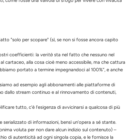
ti, come fosse una valvola di sfogo per vivere con vivacità
atto "solo per scopare" (sì, se non si fosse ancora capito
stri coefficienti: la
verità
sta nel fatto che nessuno nel
 al cartaceo, alla cosa cioè meno accessibil
e
, ma che cattura
o abbiamo
portato
a termine impegnandoci al 100%”, e anche
pensiamo ad esempio agli abbo
na
menti alle piatt
a
forme di
ano dallo stream continuo e al rinnovamento di contenuti,
icare tutto, c’è l’esigenza di avvicinarsi a qualcosa di più
serializzato di informazioni, bensì un’opera a sé stante.
onima voluta per non dare alcun indizio sul contenuto) –
o di autenticità ad ogni singola copia, e le fornisce la