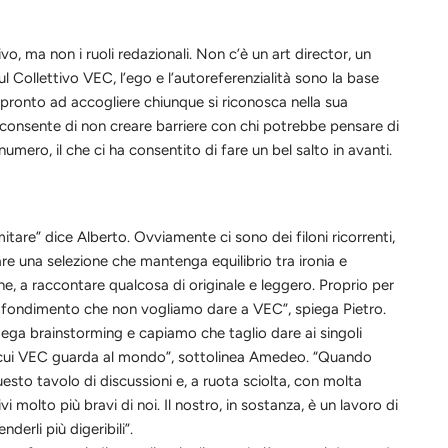
tivo, ma non i ruoli redazionali. Non c’è un art director, un
ul
C
ollettivo
VEC
, l’ego e l’autoreferenzialità sono la base
 pronto ad accogliere chiunque si riconosca nella sua
ità consente di non creare barriere con chi potrebbe pensare di
mero, il che ci ha consentito di fare un bel salto in avanti.
mitare” dice Alberto. Ovviamente ci sono dei filoni ricorrenti,
are una selezione che mantenga equilibrio tra ironia e
, a raccontare qualcosa di originale e l
e
ggero. Proprio per
pprofondimento che non vogliamo dare a
VEC
”, spiega Pietro.
mega brainstorming e capiamo che taglio dare ai singoli
cui
VEC
guarda al mo
nd
o”, sottolinea Amedeo. “Quando
to tavolo di discussioni e, a ruota sciolta, con molta
molto più bravi di noi. Il nostro, in sostanza, è un lavoro di
erli più digeribili”.