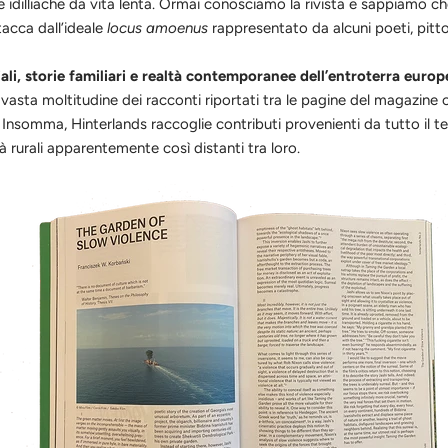
idilliache da vita lenta. Ormai conosciamo la rivista e sappiamo ch
tacca dall’ideale
locus amoenus
rappresentato da alcuni poeti, pittor
ali, storie familiari e realtà contemporanee dell’entroterra euro
a vasta moltitudine dei racconti riportati tra le pagine del magazine c
. Insomma, Hinterlands raccoglie contributi provenienti da tutto il t
à rurali apparentemente così distanti tra loro.