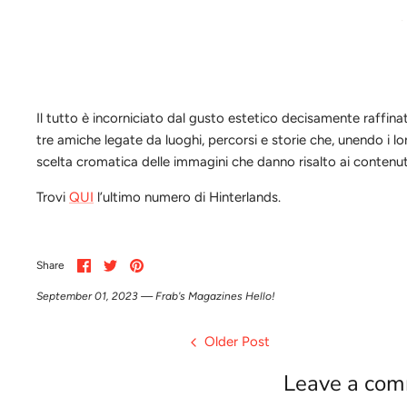
Il tutto è incorniciato dal gusto estetico decisamente raffin
tre amiche
legate da luoghi, percorsi e storie che, unendo i 
scelta cromatica delle immagini che danno risalto ai conten
Trovi
QUI
l’ultimo numero di Hinterlands.
Share
Share
Pin
Share
on
on
it
Facebook
Twitter
September 01, 2023 —
Frab's Magazines Hello!
Older Post
Leave a co