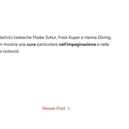
edattrici tedesche Maike Suhur, Freia Kuper e
Hanna Döring,
team mostra una
cura
particolare
nell’impaginazione
e nella
 notevoli.
Newer Post