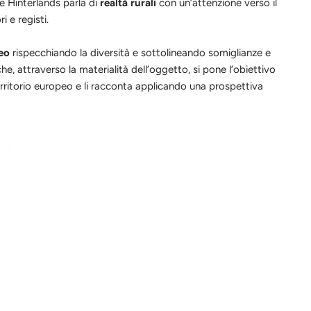
e Hinterlands parla di
realtà rurali
con un’attenzione verso il
i e registi.
peo
rispecchiando la diversità e sottolineando somiglianze e
he, attraverso la materialità dell’oggetto, si pone l’obiettivo
erritorio europeo e li racconta applicando una prospettiva