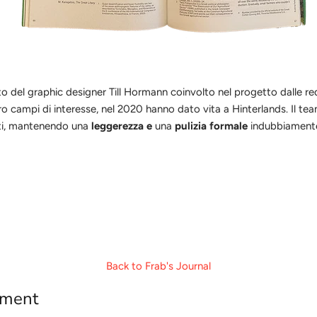
ato del graphic designer Till Hormann coinvolto nel progetto dalle r
loro campi di interesse, nel 2020 hanno dato vita a Hinterlands. Il 
uti, mantenendo una
leggerezza
e
una
pulizia formal
e
indubbiamente
Back to Frab's Journal
mment