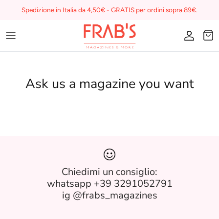
Skip
Spedizione in Italia da 4,50€ - GRATIS per ordini sopra 89€.
to
content
Magazines
Buono regalo
Ask us a magazine you want
I miei preferiti su Frab's
Chiedimi un consiglio:
whatsapp +39 3291052791
ig @frabs_magazines