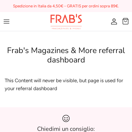
Skip
Spedizione in Italia da 4,50€ - GRATIS per ordini sopra 89€.
to
content
Magazines
Buono regalo
Frab's Magazines & More referral
I miei preferiti su Frab's
dashboard
This Content will never be visible, but page is used for
your referral dashboard
Chiedimi un consiglio: