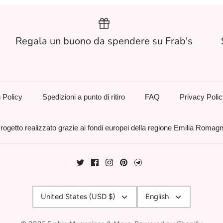
Regala un buono da spendere su Frab's
 Policy
Spedizioni a punto di ritiro
FAQ
Privacy Poli
rogetto realizzato grazie ai fondi europei della regione Emilia Romag
Currency
Language
United States (USD $)
English