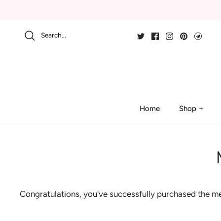
Skip
to
content
Search...
Home
Shop
Congratulations, you've successfully purchased the 