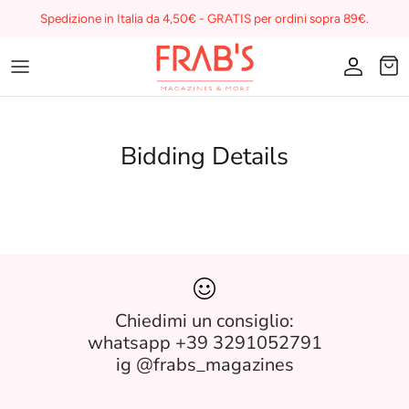
Skip
Spedizione in Italia da 4,50€ - GRATIS per ordini sopra 89€.
to
content
Magazines
Buono regalo
Bidding Details
I miei preferiti su Frab's
Chiedimi un consiglio:
whatsapp +39 3291052791
ig @frabs_magazines