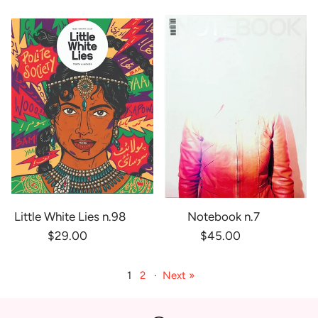
Little White Lies n.98
Notebook n.7
$29.00
$45.00
1
2
·
Next »