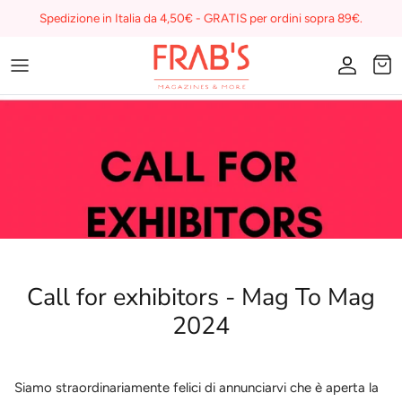
Skip
Spedizione in Italia da 4,50€ - GRATIS per ordini sopra 89€.
to
content
Magazines
Buono regalo
I miei preferiti su Frab's
Call for exhibitors - Mag To Mag
2024
Siamo straordinariamente felici di annunciarvi che è aperta la