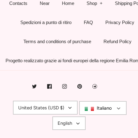
Contacts
Near
Home
Shop
Shipping Po
Spedizioni a punto di ritiro
FAQ
Privacy Policy
Terms and conditions of purchase
Refund Policy
Progetto realizzato grazie ai fondi europei della regione Emilia R
Currency
United States (USD $)
Italiano
Language
English