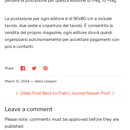
perdere la postazione per questa edizione di Mag To Mag.
La postazione per ogni editore è di 90x80 cm e include
tavolo, due sedie e copertura del tavolo. È consentita la
vendita del proprio magazine, ogni editore dovrà quindi
organizzarsi autonomamente per accettare pagamenti con
pos e contanti.
Share
Share
Pin
Share
on
on
it
Facebook
Twitter
March 12, 2024 —
Dario Gaspari
Older Post
Back to Frab's Journal
Newer Post
Leave a comment
Please note: comments must be approved before they are
published.