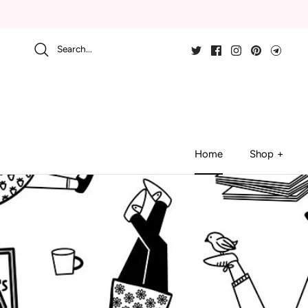
Skip
to
content
Search...
Home
Shop