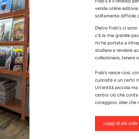
Frab's è il rimedio pe
vende online editoria 
solitamente difficile d
Dietro Frab's ci sono 
c'è la mia grande pas
mi ha portata a intra
studiare e rendere acc
collezionare, tenere s
Frab’s nasce così, co
curiosità e un certo 
Un’entità piccola ma 
centro ciò che conta
coraggiosi, idee che 
Leggi di più sulla