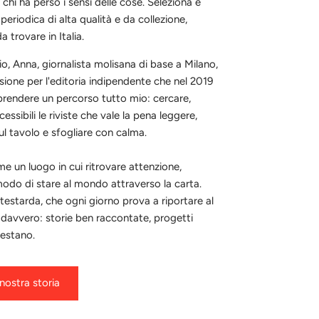
r chi ha perso i sensi delle cose. Seleziona e
periodica di alta qualità e da collezione,
a trovare in Italia.
io, Anna, giornalista molisana di base a Milano,
sione per l'editoria indipendente che nel 2019
prendere un percorso tutto mio: cercare,
essibili le riviste che vale la pena leggere,
ul tavolo e sfogliare con calma.
me un luogo in cui ritrovare attenzione,
modo di stare al mondo attraverso la carta.
testarda, che ogni giorno prova a riportare al
 davvero: storie ben raccontate, progetti
restano.
 nostra storia