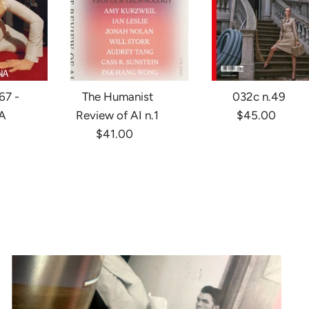
67 -
The Humanist
032c n.49
A
Review of AI n.1
$45.00
$41.00